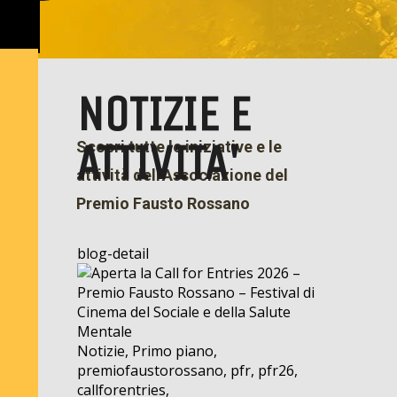
NOTIZIE E
ATTIVITA'
Scopri tutte le iniziative e le
attività dell'Associazione del
Premio Fausto Rossano
blog-detail
Notizie, Primo piano,
premiofaustorossano, pfr, pfr26,
callforentries,